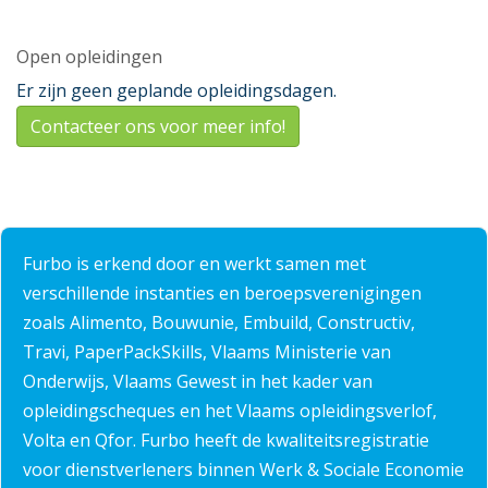
Open opleidingen
Er zijn geen geplande opleidingsdagen.
Contacteer ons voor meer info!
Furbo is erkend door en werkt samen met
verschillende instanties en beroepsverenigingen
zoals Alimento, Bouwunie, Embuild, Constructiv,
Travi, PaperPackSkills, Vlaams Ministerie van
Onderwijs, Vlaams Gewest in het kader van
opleidingscheques en het Vlaams opleidingsverlof,
Volta en Qfor. Furbo heeft de kwaliteitsregistratie
voor dienstverleners binnen Werk & Sociale Economie