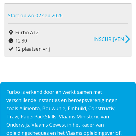
Start op wo 02 sep 2026
Furbo A12
INSCHRIJVEN
12:30
12 plaatsen vrij
Furbo is erkend door en werkt samen met
verschillende instanties en beroepsverenigingen
zoals Alimento, Bouwunie, Embuild, Constructiv,
Travi, PaperPackSkills, Vlaams Ministerie van
Onderwijs, Vlaams Gewest in het kader van
opleidingscheques en het Vlaams opleidingsverlof,