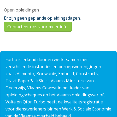
Open opleidingen
Er zijn geen geplande opleidingsdagen.
Contacteer ons voor meer info!
Furbo is erkend door en werkt samen met
verschillende instanties en beroepsverenigingen
zoals Alimento, Bouwunie, Embuild, Constructiv,
Travi, PaperPackSkills, Vlaams Ministerie van
Onderwijs, Vlaams Gewest in het kader van
opleidingscheques en het Vlaams opleidingsverlof,
Volta en Qfor. Furbo heeft de kwaliteitsregistratie
voor dienstverleners binnen Werk & Sociale Economie
van de Vlaamse overheid behaald.