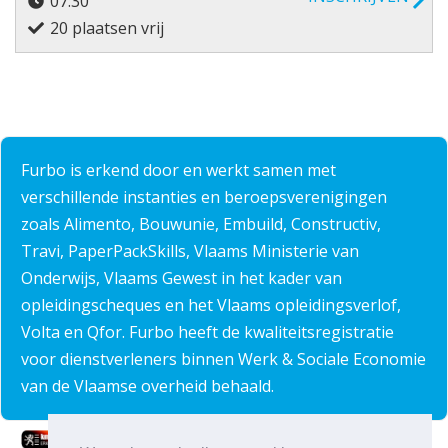
07:30
20 plaatsen vrij
Furbo is erkend door en werkt samen met
verschillende instanties en beroepsverenigingen
zoals Alimento, Bouwunie, Embuild, Constructiv,
Travi, PaperPackSkills, Vlaams Ministerie van
Onderwijs, Vlaams Gewest in het kader van
opleidingscheques en het Vlaams opleidingsverlof,
Volta en Qfor. Furbo heeft de kwaliteitsregistratie
voor dienstverleners binnen Werk & Sociale Economie
van de Vlaamse overheid behaald.